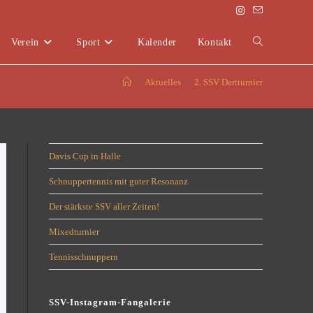
Verein
Sport
Kalender
Kontakt
>
Aktuelles
>
2. SSV Dartturnier
Davis Cup in Halle
Schnuppertennis mit guter Resonanz
Der stärkste SSV aller Zeiten!
Mixedturnier
Tennisschnuppern
SSV-Instagram-Fangalerie