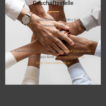
Geschäftsstelle
SSV Mühlhausen-Uelzen 1949 e.V.
Ostheerener Feld 7
59174 Kamen
Tel: 02307 42364
Geschäftsführer Christian Rohde
chrohde47@gmail.com
Webmaster Marco Kroll
marco-kroll@gmx.de
https://www.tennis-ssv.de