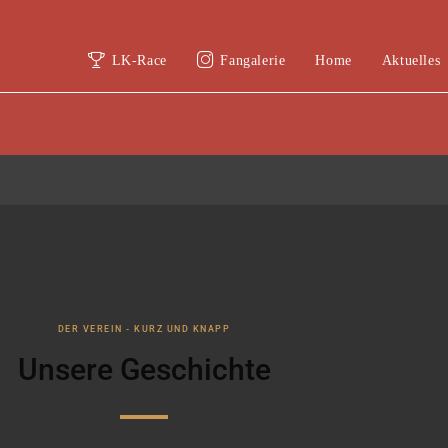
LK-Race
Fangalerie
Home
Aktuelles
DER VEREIN - KURZ UND KNAPP
Unsere Geschichte