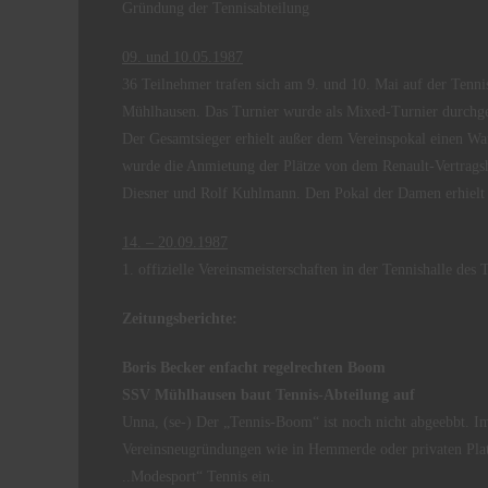
Gründung der Tennisabteilung
09. und 10.05.1987
36 Teilnehmer trafen sich am 9. und 10. Mai auf der Ten
Mühlhausen. Das Turnier wurde als Mixed-Turnier durchge
Der Gesamtsieger erhielt außer dem Vereinspokal einen W
wurde die Anmietung der Plätze von dem Renault-Vertrag
Diesner und Rolf Kuhlmann. Den Pokal der Damen erhielt U
14. – 20.09.1987
1. offizielle Vereinsmeisterschaften in der Tennishalle d
Zeitungsberichte:
Boris Becker enfacht regelrechten Boom
SSV Mühlhausen baut Tennis-Abteilung auf
Unna, (se-) Der „Tennis-Boom“ ist noch nicht abgeebbt. Im
Vereinsneugründungen wie in Hemmerde oder privaten Platz
..Modesport“ Tennis ein.