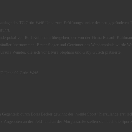
nisanlage des TC Grün-Weiß Unna zum Eröffnungsturnier der neu gegründeten 
führt.
anderpokal von Rolf Kuhlmann übergeben, der von der Firma Renault Kuhlmann
shändler übernommen. Erster Sieger und Gewinner des Wanderpokals wurde W
rsula Wunder, die sich vor Elvira Stephani und Gaby Gutsch platzierte.
es TC Unna 02 Grün-Weiß
 Gegenteil: durch Boris Becker gewinnt der „weiße Sport“ hierzulande erst rich
-Angeboten an der Feld- und an der Morgenstraße stellen sich auch die Spor