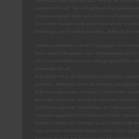
Das Gelände hinter dem Sportplatz wird für die Tennis-fr
oberflächlich feucht. Wer nach mittleren Regenperioden au
Grundwasserspiegel würde nach Ansicht von Fachleuten eine
Ein weiterer Standort wurde gestern noch besucht. Es hande
Bemühungen ein Vorstadium darstellen: „Bisher ist die Frak
Anwohner protestierten mit viel Erfolg gegen die favorisier
Unna, (mamu) Die geplante, neue Tennisabteilung des SSV 
will, muss schließlich auf einem dafür geeigneten Platz st
Schwierigkeiten auf.
Klaus Bernd Weise, auf Vereinsseite federführend, vermutet
geschoben. Mittlerweile hat er die Hoffnung fast aufgegebe
nichts neues getan haben, will man in Uelzen Stärke demons
des weißen Sports sind, die sich zu einer neuen Abteilun
Drei Flächen hatten die Tenniswilliger der Stadt angeboten
Alternative gegenüber dem Sportplatz in Uelzen, zudem im B
massiven Protesten der Anwohner an der Dreishofstraße d
liegt und zudem öffentliche Belange berührt werden, könne
Aufgrund der Nähe zum Sportplatz und der vorhandenen Ve