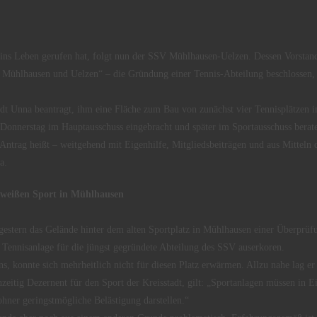
ins Leben gerufen hat, folgt nun der SSV Mühlhausen-Uelzen. Dessen Vorstan
Mühlhausen und Uelzen“ – die Gründung einer Tennis-Abteilung beschlossen, w
adt Unna beantragt, ihm eine Fläche zum Bau von zunächst vier Tennisplätzen i
Donnerstag im Hauptausschuss eingebracht und später im Sportausschuss berat
 Antrag heißt – weitgehend mit Eigenhilfe, Mitgliedsbeiträgen und aus Mitteln
a.
 weißen Sport in Mühlhausen
gestern das Gelände hinter dem alten Sportplatz in Mühlhausen einer Überprü
r Tennisanlage für die jüngst gegründete Abteilung des SSV auserkoren.
 konnte sich mehrheitlich nicht für diesen Platz erwärmen. Allzu nahe lag er 
hzeitig Dezernent für den Sport der Kreisstadt, gilt: „Sportanlagen müssen in 
hner geringstmögliche Belästigung darstellen.“