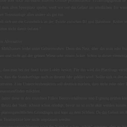
eunde aber noch aus einem anderen Grunde problematisch. Erfahrungsgemäß ist
f dem alten Sportplatz spielte, weiß wie tief das Geläuf am nördlichen Tor wu
r Tennisanlage alles andere als gut tun.
lt sich um ein Grundstück an der Twiete zwischen B1 und Bahnlinie. Kolter ind
tion nicht damit befasst.“
te Alternative
Mühlhausen leidet unter Geburtswehen. Denn das Netz, über das man oder frau
ehen und nicht auf der grünen Wiese oder einem Acker. Schon in dieser element
, dass man bei der Stadt keine Lobby besitzt. Für ihn wird die Platzfrage verzö
n, dass die Standortfrage noch in diesem Jahr geklärt wird. Sollte sich in den
trieren. Eine Unterschriftenaktion soll deutlich machen, dass nicht zehn oder
g zusammenfinden möchten.
, damit diese in den einzelnen Fällen Besitzverhältnisse und Eignung prüfen kön
esitz der Stadt, scheint schon erledigt, bevor sie so recht akut werden konnt
ie planungsrechtlichen Grundlagen und kam zu dem Schluss: Da das Gebiet im
n Tennisplätze hier nicht zugelassen werden.
rsorgungseinrichtungen wäre der Standort schon „schön“ gewesen, aber so We