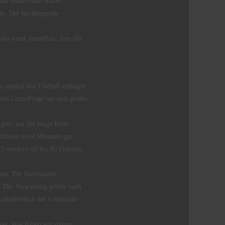
 der Boden dort schon
rde. Der hochliegende
es weist daraufhin, dass alle
 einmal den Filzball schlagen
aren Grundfrage tun sich größte
gert, auf die lange Bank
 nächsten zwei Monaten gar
 15 sondern 60 bis 80 Freunde
ne. Die favorisierte
e. Die Verwaltung prüfte nach
 Außenbereich der Gemeinde
ise: Was haben wir davon.