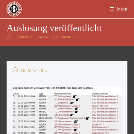
Menü
Auslosung veröffentlicht
>
Aktuelles
>
Auslosung veröffentlicht
16. März 2024