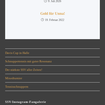
9. Juli 2026
Gold für Unna!
19. Februar 2022
Davis Cup in Halle
Schnuppertennis mit guter Resonanz
Der stärkste SSV aller Zeiten!
Mixedturnier
Tennisschnuppern
SSV-Instagram-Fangalerie