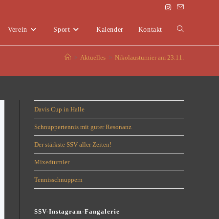
Verein
Sport
Kalender
Kontakt
>
Aktuelles
>
Nikolausturnier am 23.11.
Davis Cup in Halle
Schnuppertennis mit guter Resonanz
Der stärkste SSV aller Zeiten!
Mixedturnier
Tennisschnuppern
SSV-Instagram-Fangalerie