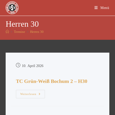
Menü
Herren 30
>
Termine
>
Herren 30
10. April 2026
TC Grün-Weiß Bochum 2 – H30
Weiterlesen