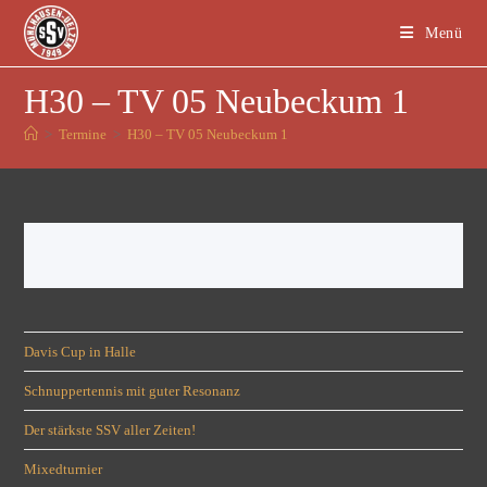
Menü
H30 – TV 05 Neubeckum 1
>
Termine
>
H30 – TV 05 Neubeckum 1
Davis Cup in Halle
Schnuppertennis mit guter Resonanz
Der stärkste SSV aller Zeiten!
Mixedturnier