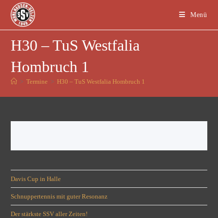
Menü
H30 – TuS Westfalia
Hombruch 1
>
Termine
>
H30 – TuS Westfalia Hombruch 1
Davis Cup in Halle
Schnuppertennis mit guter Resonanz
Der stärkste SSV aller Zeiten!