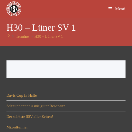
Menü
H30 – Lüner SV 1
>
Termine
>
H30 – Lüner SV 1
Davis Cup in Halle
Schnuppertennis mit guter Resonanz
Der stärkste SSV aller Zeiten!
Mixedturnier