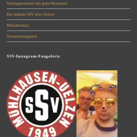
Schnuppertennis mit guter Resonanz
Der stärkste SSV aller Zeiten!
Mixedturnier
Tennisschnuppern
SSV-Instagram-Fangalerie