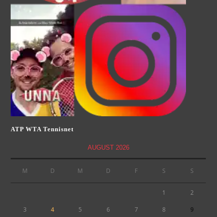
ATP WTA Tennisnet
AUGUST 2026
M
D
M
D
F
S
S
1
2
3
4
5
6
7
8
9