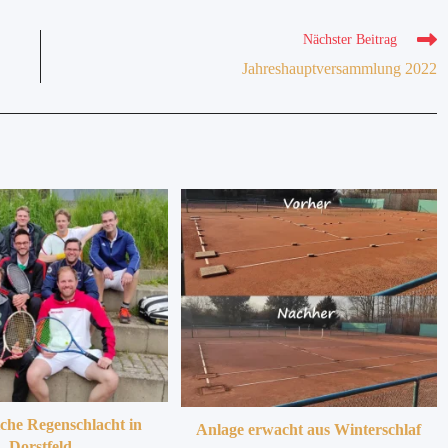
Nächster Beitrag
Jahreshauptversammlung 2022
iche Regenschlacht in
Anlage erwacht aus Winterschlaf
Dorstfeld