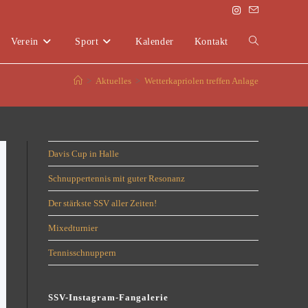
Verein
Sport
Kalender
Kontakt
>
Aktuelles
>
Wetterkapriolen treffen Anlage
Davis Cup in Halle
Schnuppertennis mit guter Resonanz
Der stärkste SSV aller Zeiten!
Mixedturnier
Tennisschnuppern
SSV-Instagram-Fangalerie