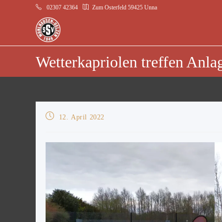
02307 42364
Zum Osterfeld 59425 Unna
Wetterkapriolen treffen Anla
12. April 2022