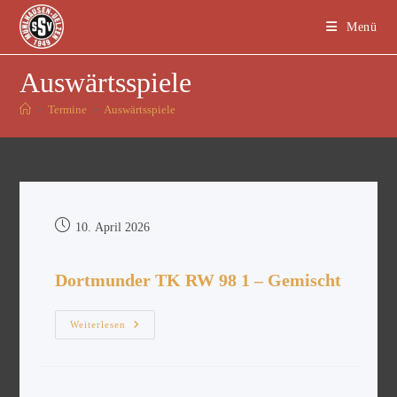
Menü
Auswärtsspiele
>
Termine
>
Auswärtsspiele
10. April 2026
Dortmunder TK RW 98 1 – Gemischt
Weiterlesen