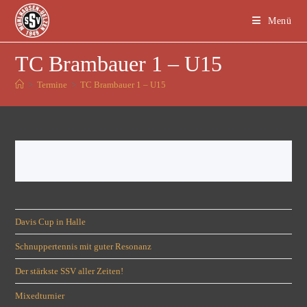
Menü
TC Brambauer 1 – U15
>
Termine
>
TC Brambauer 1 – U15
Davis Cup in Halle
Schnuppertennis mit guter Resonanz
Der stärkste SSV aller Zeiten!
Mixedturnier