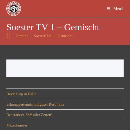
Menü
Soester TV 1 – Gemischt
>
Termine
>
Soester TV 1 – Gemischt
Davis Cup in Halle
Schnuppertennis mit guter Resonanz
Der stärkste SSV aller Zeiten!
Mixedturnier