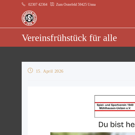
02307 42364
Zum Osterfeld 59425 Unna
Vereinsfrühstück für alle
15. April 2026