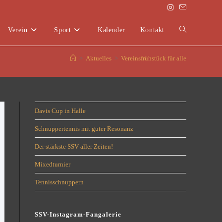
Verein
Sport
Kalender
Kontakt
>
Aktuelles
>
Vereinsfrühstück für alle
Davis Cup in Halle
Schnuppertennis mit guter Resonanz
Der stärkste SSV aller Zeiten!
Mixedturnier
Tennisschnuppern
SSV-Instagram-Fangalerie