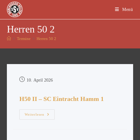
Menü
Herren 50 2
>
Termine
>
Herren 50 2
10. April 2026
H50 II – SC Eintracht Hamm 1
Weiterlesen