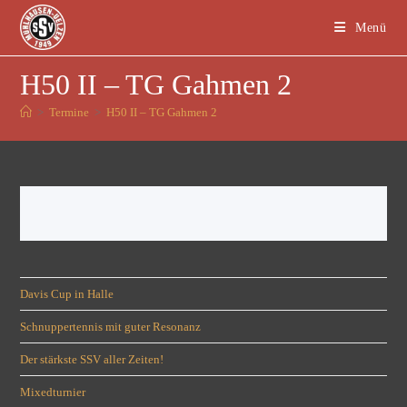
Menü
H50 II – TG Gahmen 2
>
Termine
>
H50 II – TG Gahmen 2
Davis Cup in Halle
Schnuppertennis mit guter Resonanz
Der stärkste SSV aller Zeiten!
Mixedturnier