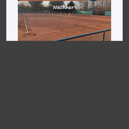
Der Frühlingsanfang ist nicht mehr fern, das Wetter
bereits frühlingshaft und so wurden heute bei
strahlendem Sonnenschein die Steine von den Linien
entfernt. Der weitere Zeitplan sieht vor: Lieferung der
Asche Anfang nächster Woche Frühjahrsüberholung
Ende nächster oder Anfang übernächster Woche
Platzeröffnung wetterabhängig ungefähr Mitte April
Tennis an der frischen Luft ist also greifbar!
Weiterlesen