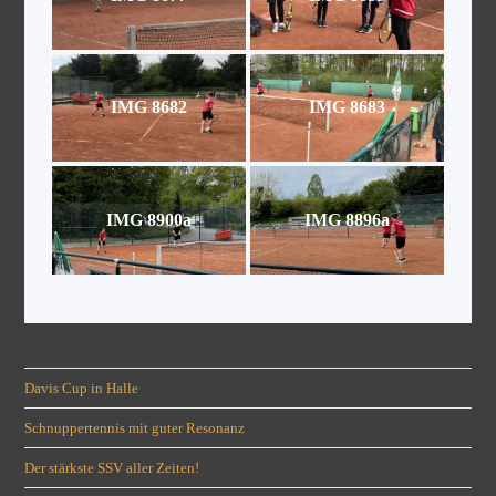
IMG 8682
IMG 8683
IMG 8900a
IMG 8896a
Davis Cup in Halle
Schnuppertennis mit guter Resonanz
Der stärkste SSV aller Zeiten!