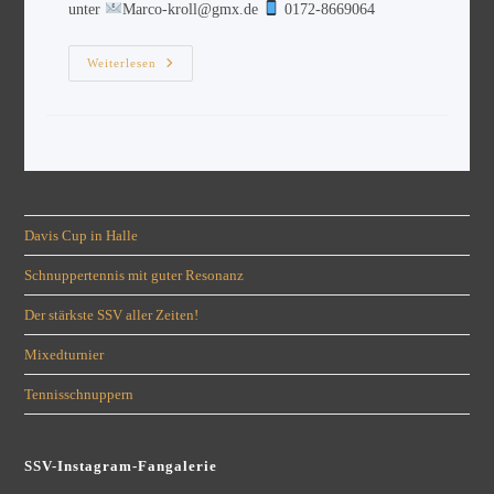
unter
Marco-kroll@gmx.de
0172-8669064
Weiterlesen
Davis Cup in Halle
Schnuppertennis mit guter Resonanz
Der stärkste SSV aller Zeiten!
Mixedturnier
Tennisschnuppern
SSV-Instagram-Fangalerie