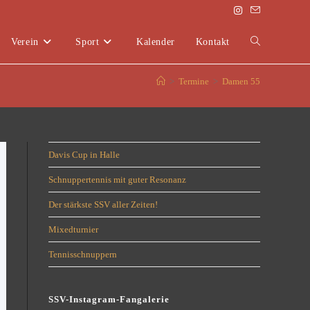
Verein
Sport
Kalender
Kontakt
>
Termine
>
Damen 55
Davis Cup in Halle
Schnuppertennis mit guter Resonanz
Der stärkste SSV aller Zeiten!
Mixedturnier
Tennisschnuppern
SSV-Instagram-Fangalerie