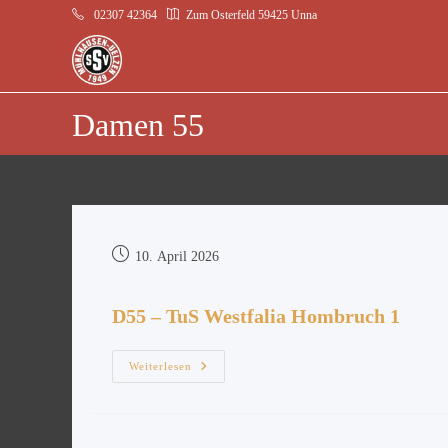
02307 42364
Zum Osterfeld 59425 Unna
Damen 55
10. April 2026
D55 – TuS Westfalia Hombruch 1
Weiterlesen