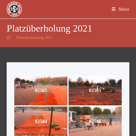
Menü
Platzüberholung 2021
>
Platzüberholung 2021
02585
02583
02584
02586