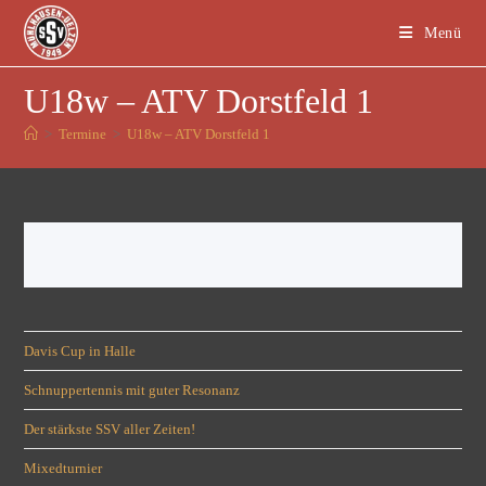
Menü
U18w – ATV Dorstfeld 1
>
Termine
>
U18w – ATV Dorstfeld 1
Davis Cup in Halle
Schnuppertennis mit guter Resonanz
Der stärkste SSV aller Zeiten!
Mixedturnier