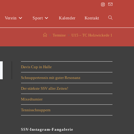
Verein
Sport
Kalender
Kontakt
>
Termine
>
U15 – TC Holzwickede 1
Davis Cup in Halle
Schnuppertennis mit guter Resonanz
Der stärkste SSV aller Zeiten!
Mixedturnier
Tennisschnuppern
SSV-Instagram-Fangalerie