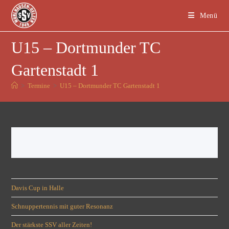
Menü
U15 – Dortmunder TC
Gartenstadt 1
>
Termine
>
U15 – Dortmunder TC Gartenstadt 1
Davis Cup in Halle
Schnuppertennis mit guter Resonanz
Der stärkste SSV aller Zeiten!