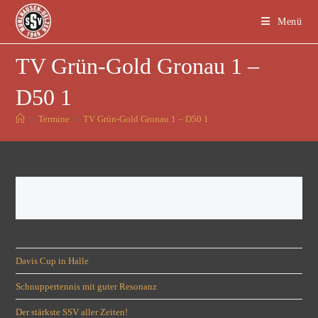
Menü
TV Grün-Gold Gronau 1 –
D50 1
>
Termine
>
TV Grün-Gold Gronau 1 – D50 1
Davis Cup in Halle
Schnuppertennis mit guter Resonanz
Der stärkste SSV aller Zeiten!