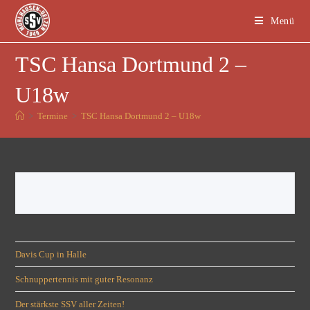
Menü
TSC Hansa Dortmund 2 –
U18w
>
Termine
>
TSC Hansa Dortmund 2 – U18w
Davis Cup in Halle
Schnuppertennis mit guter Resonanz
Der stärkste SSV aller Zeiten!