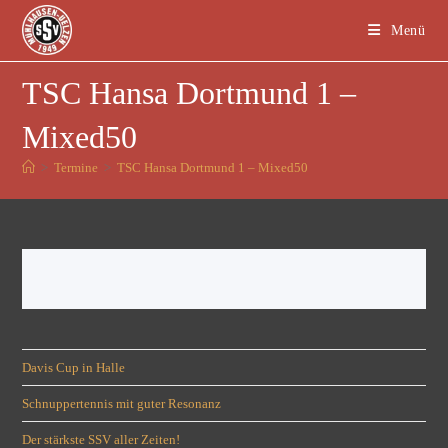
Menü
TSC Hansa Dortmund 1 –
Mixed50
>
Termine
>
TSC Hansa Dortmund 1 – Mixed50
Davis Cup in Halle
Schnuppertennis mit guter Resonanz
Der stärkste SSV aller Zeiten!