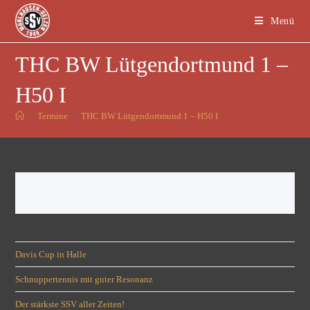
Menü
THC BW Lütgendortmund 1 –
H50 I
>
Termine
>
THC BW Lütgendortmund 1 – H50 I
Davis Cup in Halle
Schnuppertennis mit guter Resonanz
Der stärkste SSV aller Zeiten!