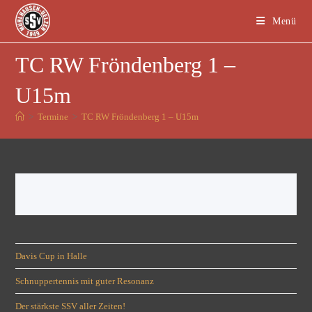
Menü
TC RW Fröndenberg 1 –
U15m
>
Termine
>
TC RW Fröndenberg 1 – U15m
Davis Cup in Halle
Schnuppertennis mit guter Resonanz
Der stärkste SSV aller Zeiten!