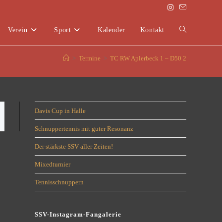
Verein
Sport
Kalender
Kontakt
>
Termine
>
TC RW Aplerbeck 1 – D50 2
Davis Cup in Halle
Schnuppertennis mit guter Resonanz
Der stärkste SSV aller Zeiten!
Mixedturnier
Tennisschnuppern
SSV-Instagram-Fangalerie