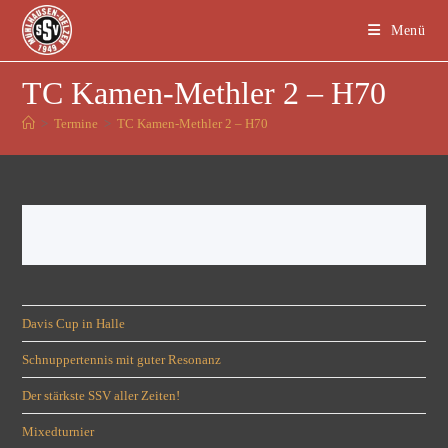
Menü
TC Kamen-Methler 2 – H70
>
Termine
>
TC Kamen-Methler 2 – H70
Davis Cup in Halle
Schnuppertennis mit guter Resonanz
Der stärkste SSV aller Zeiten!
Mixedturnier