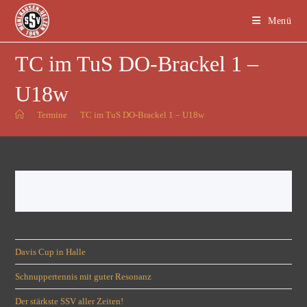
Menü
TC im TuS DO-Brackel 1 –
U18w
>
Termine
>
TC im TuS DO-Brackel 1 – U18w
Davis Cup in Halle
Schnuppertennis mit guter Resonanz
Der stärkste SSV aller Zeiten!