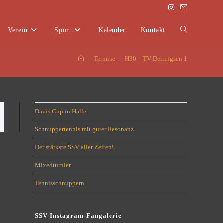
Verein
Sport
Kalender
Kontakt
>
Termine
>
H30 – TV Deiringsen 1
Davis Cup in Halle
Schnuppertennis mit guter Resonanz
Der stärkste SSV aller Zeiten!
Mixedturnier
Tennisschnuppern
SSV-Instagram-Fangalerie