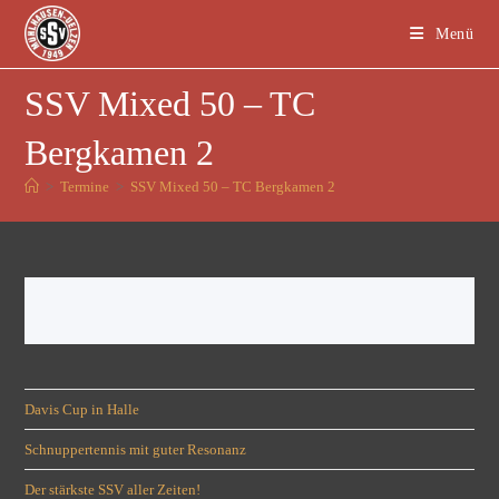
Menü
SSV Mixed 50 – TC
Bergkamen 2
>
Termine
>
SSV Mixed 50 – TC Bergkamen 2
Davis Cup in Halle
Schnuppertennis mit guter Resonanz
Der stärkste SSV aller Zeiten!