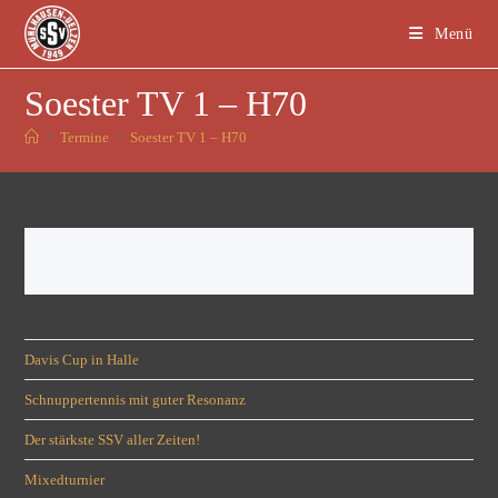
Menü
Soester TV 1 – H70
>
Termine
>
Soester TV 1 – H70
Davis Cup in Halle
Schnuppertennis mit guter Resonanz
Der stärkste SSV aller Zeiten!
Mixedturnier