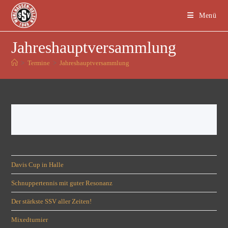
Menü
Jahreshauptversammlung
>
Termine
>
Jahreshauptversammlung
Davis Cup in Halle
Schnuppertennis mit guter Resonanz
Der stärkste SSV aller Zeiten!
Mixedturnier