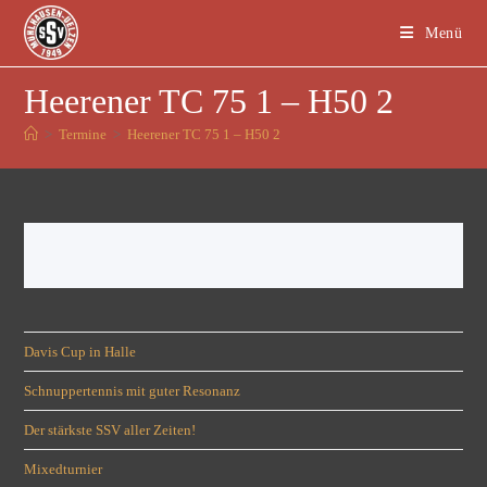
Menü
Heerener TC 75 1 – H50 2
>
Termine
>
Heerener TC 75 1 – H50 2
Davis Cup in Halle
Schnuppertennis mit guter Resonanz
Der stärkste SSV aller Zeiten!
Mixedturnier