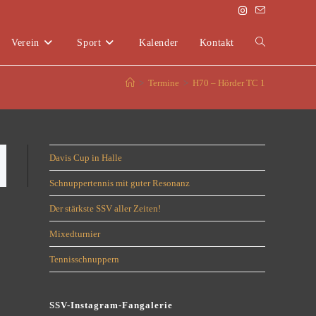
Verein
Sport
Kalender
Kontakt
>
Termine
>
H70 – Hörder TC 1
Davis Cup in Halle
Schnuppertennis mit guter Resonanz
Der stärkste SSV aller Zeiten!
Mixedturnier
Tennisschnuppern
SSV-Instagram-Fangalerie