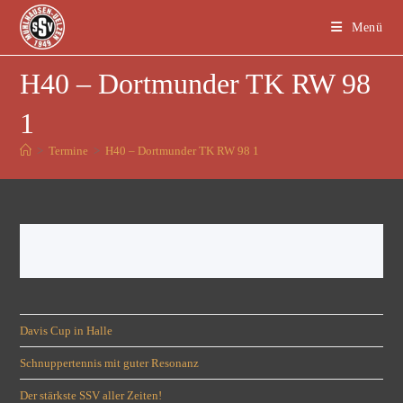
Menü
H40 – Dortmunder TK RW 98
1
>
Termine
>
H40 – Dortmunder TK RW 98 1
Davis Cup in Halle
Schnuppertennis mit guter Resonanz
Der stärkste SSV aller Zeiten!