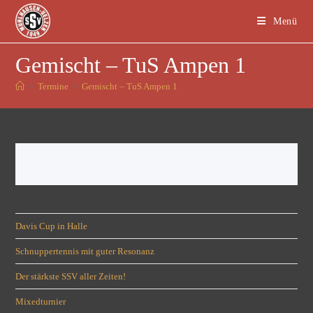
Menü
Gemischt – TuS Ampen 1
>
Termine
>
Gemischt – TuS Ampen 1
Davis Cup in Halle
Schnuppertennis mit guter Resonanz
Der stärkste SSV aller Zeiten!
Mixedturnier