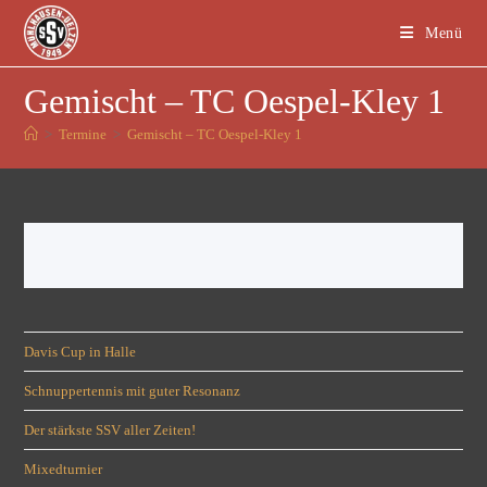
Menü
Gemischt – TC Oespel-Kley 1
>
Termine
>
Gemischt – TC Oespel-Kley 1
Davis Cup in Halle
Schnuppertennis mit guter Resonanz
Der stärkste SSV aller Zeiten!
Mixedturnier