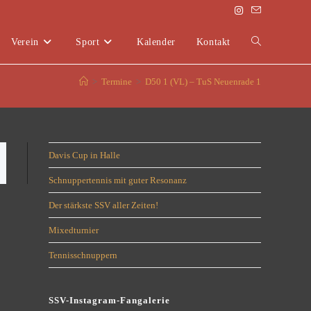
Verein
Sport
Kalender
Kontakt
>
Termine
>
D50 1 (VL) – TuS Neuenrade 1
Davis Cup in Halle
Schnuppertennis mit guter Resonanz
Der stärkste SSV aller Zeiten!
Mixedturnier
Tennisschnuppern
SSV-Instagram-Fangalerie