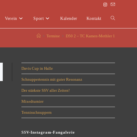
Verein
Sport
Kalender
Kontakt
>
Termine
>
D50 2 – TC Kamen-Methler 1
Davis Cup in Halle
Schnuppertennis mit guter Resonanz
Der stärkste SSV aller Zeiten!
Mixedturnier
Tennisschnuppern
SSV-Instagram-Fangalerie