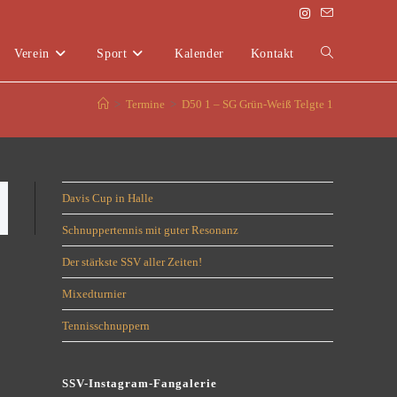
Verein
Sport
Kalender
Kontakt
>
Termine
>
D50 1 – SG Grün-Weiß Telgte 1
Davis Cup in Halle
Schnuppertennis mit guter Resonanz
Der stärkste SSV aller Zeiten!
Mixedturnier
Tennisschnuppern
SSV-Instagram-Fangalerie