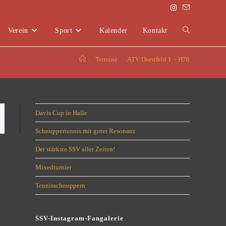
Verein
Sport
Kalender
Kontakt
>
Termine
>
ATV Dorstfeld 1 – H70
Davis Cup in Halle
Schnuppertennis mit guter Resonanz
Der stärkste SSV aller Zeiten!
Mixedturnier
Tennisschnuppern
SSV-Instagram-Fangalerie