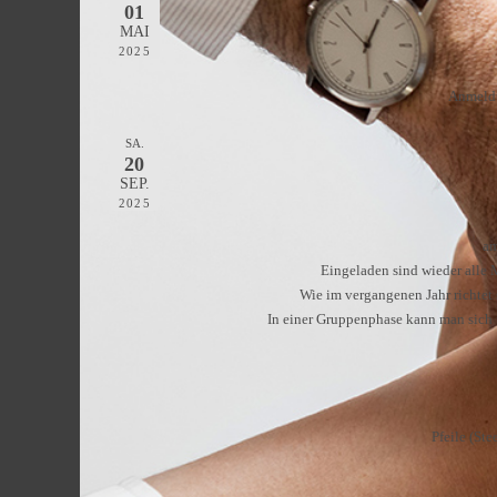
01
MAI
2025
Anmeldu
SA.
20
SEP.
2025
am
Eingeladen sind wieder alle 
Wie im vergangenen Jahr richtet
In einer Gruppenphase kann man sich f
Pfeile (Ste