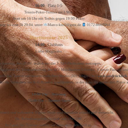
16:00
Platz 1-5
Tennis-Poker-Turnier am 1.Mai.
Start um 16 Uhr mit Tennis gegen 19:00 Poker
ng bis zum Di 29.04. unter
Marco-kroll@gmx.de
0172-8669064
Dartturnier 2025
14:00
Clubhaus
Liebe Mitglieder,
 Samstag, den 20.09. wollen wir das 3. SSV-Dartturnier austragen.
Mitglieder der Tennisabteilung des SSV Mühlhausen-Uelzen e. V. sowie Familie un
 sich das Turnier mit seinem einfachen Modus (301 Single-Out)
auch ausdrücklich
ür die Teilnahme der K-O-Runden qualifizieren, in der dann die ersten drei Plätze 
14:00 Uhr – Warmup
15:00 Uhr – Turnier-Start
eldart) sind vorhanden. Eigene Pfeile sind natürlich erlaubt und erwünscht.
Die Teilnahmegebühr beläuft sich über 10€.
Im Laufe des Turniers werfen wir dann auch den Grill an.