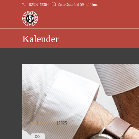
02307 42364
Zum Osterfeld 59425 Unna
Kalender
Alle
Anstehend
2025
DO.