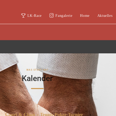
LK-Race
Fangalerie
Home
Aktuelles
WAS STEHT AN?
Kalender
Court & Chips – Tennis-Poker-Turnier